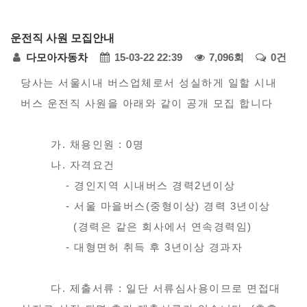
다
운전직 사원 모집안내
모
페
다모아자동차
15-03-22 22:39
7,096회
0건
아
자
본
이
당사는 서울시내 버스업체로서 성실하게 일할 시내
동
버스 운전직 사원을 아래와 같이 공개 모집 합니다
문
지
차
정
-
가. 채용인원 : 0명
공
보
나. 자격요건
지
- 경인지역 시내버스 경력2년이상
사
- 서울 마을버스(중형이상) 경력 3년이상
항
(경력은 같은 회사에서 연속경력임)
- 대형면허 취득 후 3년이상 경과자
다. 제출서류 : 일단 서류심사용이므로 면접대