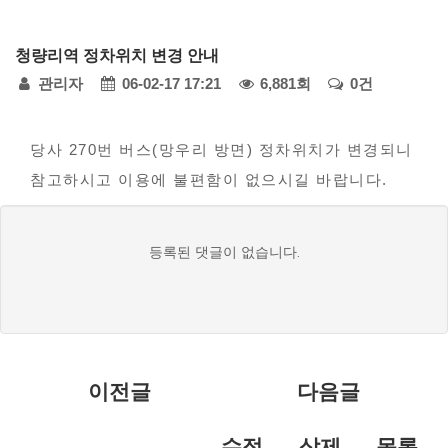
다
청량리역 정차위치 변경 안내
모
페
관리자
06-02-17 17:21
6,881회
0건
아
자
본
이
동
당사 270번 버스(망우리 방면) 정차위치가 변경되니
문
지
차
참고하시고 이용에 불편함이 없으시길 바랍니다.
정
-
공
댓
보
등록된 댓글이 없습니다.
지
글
사
목
항
록
이전글
다음글
수정
삭제
목록