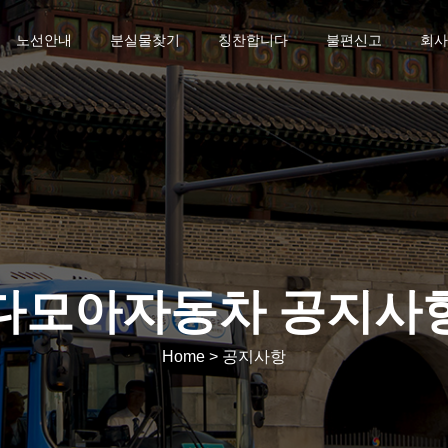
노선안내
분실물찾기
칭찬합니다
불편신고
회사
다모아자동차 공지사
Home > 공지사항