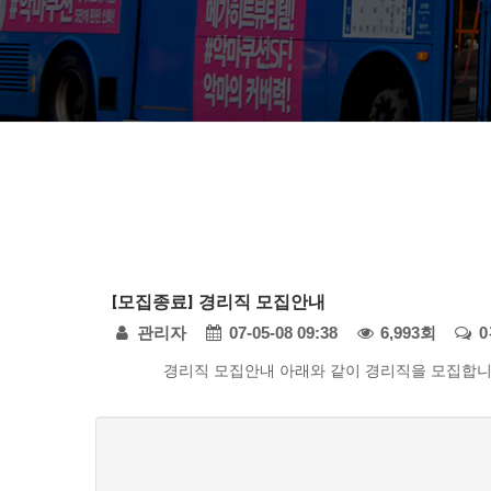
다
[모집종료] 경리직 모집안내
모
페
관리자
07-05-08 09:38
6,993회
아
자
본
경리직 모집안내 아래와 같이 경리직을 모집합니다. -
이
동
문
지
차
댓
정
-