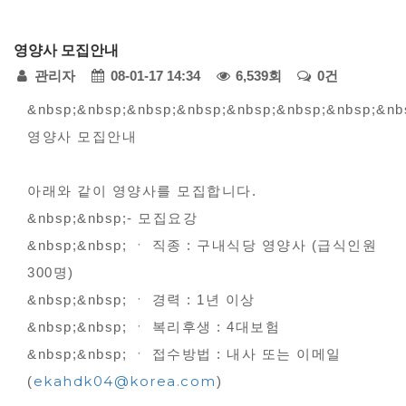
다
영양사 모집안내
모
페
관리자
08-01-17 14:34
6,539회
0건
아
자
본
이
&nbsp;&nbsp;&nbsp;&nbsp;&nbsp;&nbsp;&nbsp;&nb
동
영양사 모집안내
문
지
차
정
-
아래와 같이 영양사를 모집합니다.
공
보
&nbsp;&nbsp;- 모집요강
지
&nbsp;&nbsp; ㆍ 직종 : 구내식당 영양사 (급식인원
사
300명)
항
&nbsp;&nbsp; ㆍ 경력 : 1년 이상
&nbsp;&nbsp; ㆍ 복리후생 : 4대보험
&nbsp;&nbsp; ㆍ 접수방법 : 내사 또는 이메일
ekahdk04@korea.com
(
)