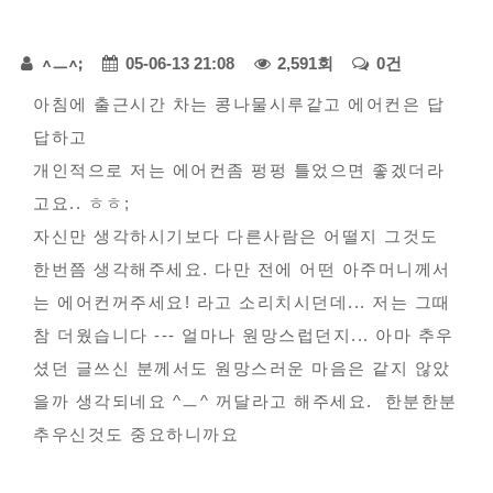
다
페
모
^ㅡ^;
05-06-13 21:08
2,591회
0건
아
본
이
아침에 출근시간 차는 콩나물시루같고 에어컨은 답
자
답하고
문
지
동
개인적으로 저는 에어컨좀 펑펑 틀었으면 좋겠더라
정
차
고요.. ㅎㅎ;
-
보
자신만 생각하시기보다 다른사람은 어떨지 그것도
불
한번쯤 생각해주세요. 다만 전에 어떤 아주머니께서
편
는 에어컨꺼주세요! 라고 소리치시던데... 저는 그때
신
참 더웠습니다 --- 얼마나 원망스럽던지... 아마 추우
고
셨던 글쓰신 분께서도 원망스러운 마음은 같지 않았
을까 생각되네요 ^ㅡ^ 꺼달라고 해주세요. 한분한분
추우신것도 중요하니까요