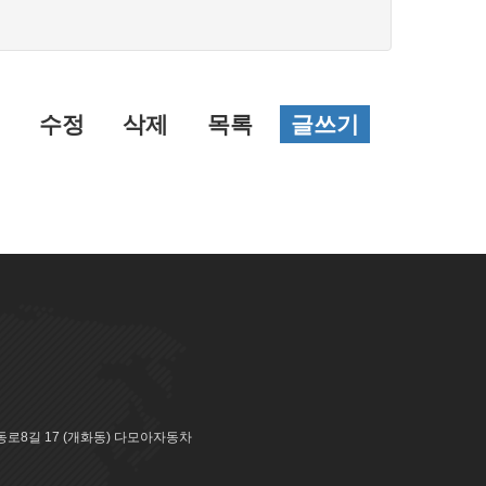
수정
삭제
목록
글쓰기
로8길 17 (개화동) 다모아자동차