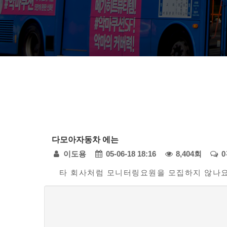
다
다모아자동차 에는
모
페
이도용
05-06-18 18:16
8,404회
아
자
본
이
타 회사처럼 모니터링요원을 모집하지 않나요
동
문
지
차
댓
정
-
글