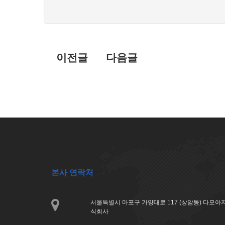
불
보
목
편
신
록
고
이전글
다음글
본사 연락처
서울특별시 마포구 가양대로 117 (상암동) 다모
식회사