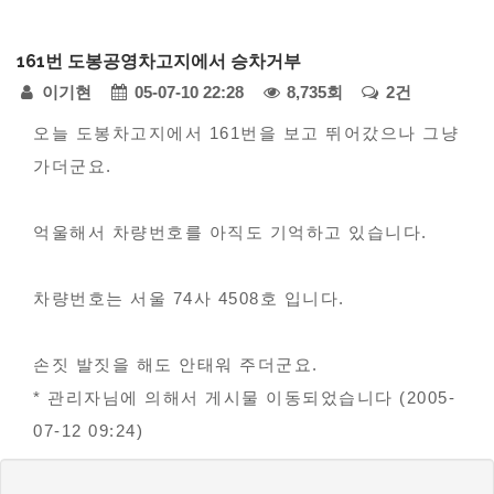
다
161번 도봉공영차고지에서 승차거부
모
페
이기현
05-07-10 22:28
8,735회
2건
아
자
본
이
오늘 도봉차고지에서 161번을 보고 뛰어갔으나 그냥
동
가더군요.
문
지
차
정
-
억울해서 차량번호를 아직도 기억하고 있습니다.
불
보
편
차량번호는 서울 74사 4508호 입니다.
신
고
손짓 발짓을 해도 안태워 주더군요.
* 관리자님에 의해서 게시물 이동되었습니다 (2005-
07-12 09:24)