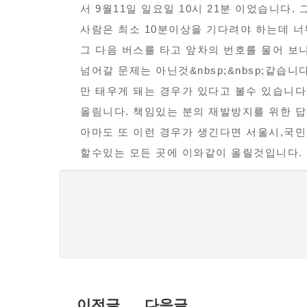
불
보
서 9월11일 일요일 10시 21분 이었습니다
편
사람은 최소 10분이상을 기다려야 하는데 너
신
그 다음 버스를 타고 앞차의 번호를 물어 보니
고
넘어갈 문제는 아닌것&nbsp;&nbsp;같습
만 태우게 돼는 경우가 있다고 볼수 있습니다
올림니다. 책임있는 분의 재발방지를 위한 
아마도 또 이런 경우가 생긴다면 서울시,국
할수있는 모든 곳에 이와같이 올릴것입니다.
댓
글
목
록
이전글
다음글