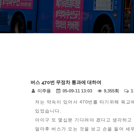
다
버스 470번 무정차 통과에 대하여
모
페
이주용
05-09-11 13:03
9,355회
아
자
본
이
저는 약속이 있어서 470번를 타기위해 육교
동
있었습니다.
문
지
차
아이구 또 몇십분 기다려야 겠다고 생각하고
정
-
얼마후 버스가 오는 것을 보고 손을 들어 세