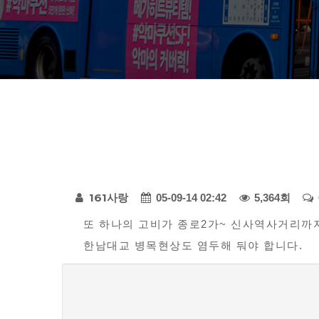
다
페
모
161사랑
05-09-14 02:42
5,364회
아
본
이
또 하나의 고비가 종로2가~ 신사역사거리까
자
한남대교 병목현상도 염두해 둬야 합니다.
문
지
동
정
차
댓
-
보