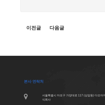
글
불
목
편
신
록
고
이전글
다음글
본사 연락처
서울특별시 마포구 가양대로 117 (상암동) 다모
식회사