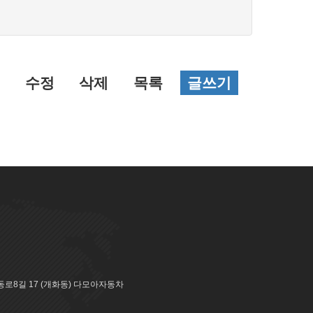
수정
삭제
목록
글쓰기
로8길 17 (개화동) 다모아자동차