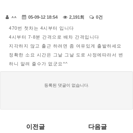
다
페
모
^^
05-09-12 18:54
2,191회
0건
아
본
이
470번 첫차는 4시부터 입니다
자
4시부터 7-8분 간격으로 배차 간격입니다
문
지
동
지각하지 않고 출근 하려면 좀 여유있게 출발하세요
정
차
정확한 소요 시간은 그날 그날 도로 사정에따라서 변
-
보
하니 알려 줄수가 없군요^^
불
편
댓
등록된 댓글이 없습니다.
신
글
고
목
록
이전글
다음글