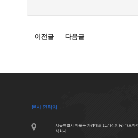
글
불
목
편
신
록
고
이전글
다음글
본사 연락처
서울특별시 마포구 가양대로 117 (상암동) 다모
식회사