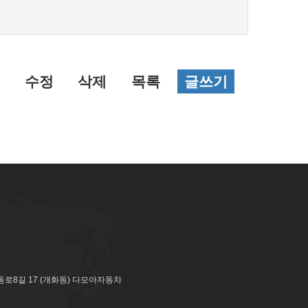
수정
삭제
목록
글쓰기
로8길 17 (개화동) 다모아자동차