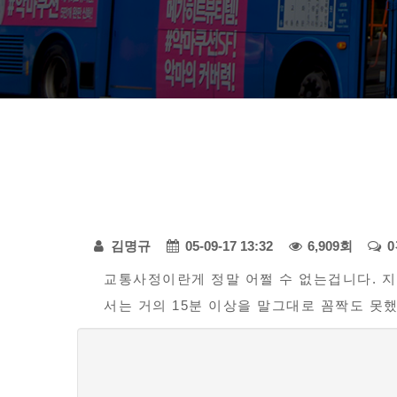
다
페
모
김명규
05-09-17 13:32
6,909회
아
본
이
교통사정이란게 정말 어쩔 수 없는겁니다. 
자
서는 거의 15분 이상을 말그대로 꼼짝도 못했
문
지
동
정
차
댓
-
보