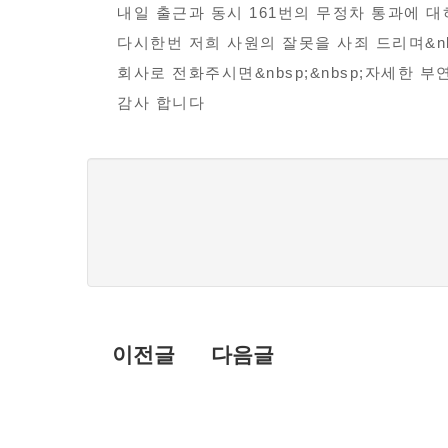
불
보
내일 출근과 동시 161번의 무정차 통과에 
편
다시한번 저희 사원의 잘못을 사죄 드리며&n
신
회사로 전화주시면&nbsp;&nbsp;자세한 
고
감사 합니다
댓
글
목
록
이전글
다음글