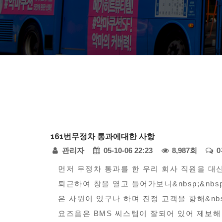
다
161번무정차 통과에대한 사항
모
페
관리자
05-10-06 22:23
8,987회
아
자
본
이
먼저 무정차 통과를 한 우리 회사 직원을 대
동
퇴근하여 창을 열고 들어가보니&nbsp;&nb
문
지
차
은 사원이 있구나 하며 진정 고객을 향해&nb
정
-
요즈음은 BMS 씨스템이 잘되어 있어 제보해