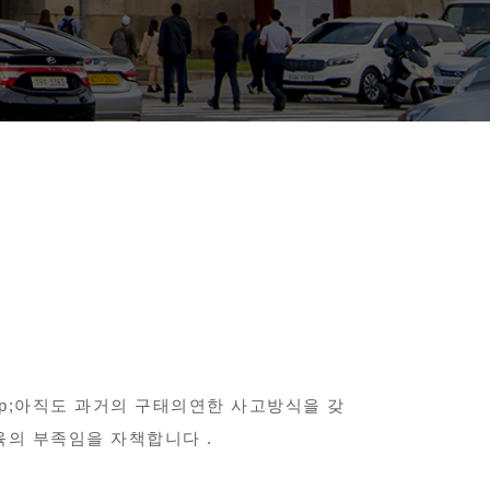
bsp;아직도 과거의 구태의연한 사고방식을 갖
육의 부족임을 자책합니다 .