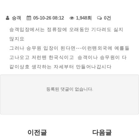
다
페
모
승객
05-10-26 08:12
1,948회
0건
아
본
이
승객입장에서는 정류장에 오래동안 기다려도 싫지
자
않지요
문
지
동
그러나 승무원 입장이 된다면---이런뗀외국에 예를들
정
차
고나오고 저런뗀 한국식이고 승객이나 승무원이 다
-
보
같이상호 생각하는 자세부터 만들어나갑시다
불
편
댓
등록된 댓글이 없습니다.
신
글
고
목
록
이전글
다음글