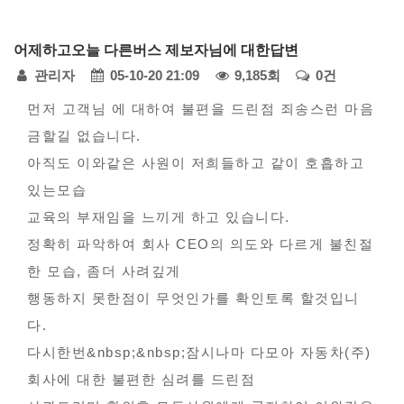
다
어제하고오늘 다른버스 제보자님에 대한답변
모
페
관리자
05-10-20 21:09
9,185회
0건
아
자
본
이
먼저 고객님 에 대하여 불편을 드린점 죄송스런 마음
동
금할길 없습니다.
문
지
차
아직도 이와같은 사원이 저희들하고 같이 호흡하고
정
-
있는모습
불
보
교육의 부재임을 느끼게 하고 있습니다.
편
정확히 파악하여 회사 CEO의 의도와 다르게 불친절
신
한 모습, 좀더 사려깊게
고
행동하지 못한점이 무엇인가를 확인토록 할것입니
다.
다시한번&nbsp;&nbsp;잠시나마 다모아 자동차(주)
회사에 대한 불편한 심려를 드린점