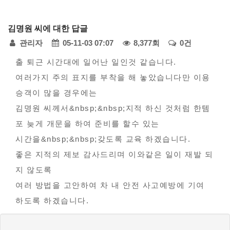
다
김명원 씨에 대한 답글
모
페
관리자
05-11-03 07:07
8,377회
0건
아
자
본
이
출 퇴근 시간대에 일어난 일인것 같습니다.
동
여러가지 주의 표지를 부착을 해 놓았습니다만 이용
문
지
차
승객이 많을 경우에는
정
-
김명원 씨께서&nbsp;&nbsp;지적 하신 것처럼 한템
불
보
포 늦게 개문을 하여 준비를 할수 있는
편
시간을&nbsp;&nbsp;갖도록 교육 하겠습니다.
신
좋은 지적의 제보 감사드리며 이와같은 일이 재발 되
고
지 않도록
여러 방법을 고안하여 차 내 안전 사고예방에 기여
하도록 하겠습니다.