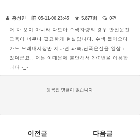
다
페
모
홍성민
05-11-06 23:45
5,877회
0건
아
본
이
저 차 뿐이 아니라 다모아 수색차량의 경우 안전운전
자
교육이 너무나 필요한게 현실입니다. 수색 들어오다
문
지
동
가도 모래내시장만 지나면 과속,난폭운전을 일삼고
정
차
있더군요.. 저는 이때문에 불안해서 370번을 이용합
-
보
니다 -_-
불
편
댓
등록된 댓글이 없습니다.
신
글
고
목
록
이전글
다음글