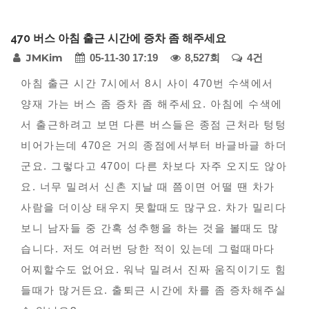
다
470 버스 아침 출근 시간에 증차 좀 해주세요
모
페
JMKim
05-11-30 17:19
8,527회
4건
아
자
본
이
아침 출근 시간 7시에서 8시 사이 470번 수색에서
동
양재 가는 버스 좀 증차 좀 해주세요. 아침에 수색에
문
지
차
서 출근하려고 보면 다른 버스들은 종점 근처라 텅텅
정
-
비어가는데 470은 거의 종점에서부터 바글바글 하더
불
보
군요. 그렇다고 470이 다른 차보다 자주 오지도 않아
편
요. 너무 밀려서 신촌 지날 때 쯤이면 어떨 땐 차가
신
사람을 더이상 태우지 못할때도 많구요. 차가 밀리다
고
보니 남자들 중 간혹 성추행을 하는 것을 볼때도 많
습니다. 저도 여러번 당한 적이 있는데 그럴때마다
어찌할수도 없어요. 워낙 밀려서 진짜 움직이기도 힘
들때가 많거든요. 출퇴근 시간에 차를 좀 증차해주실