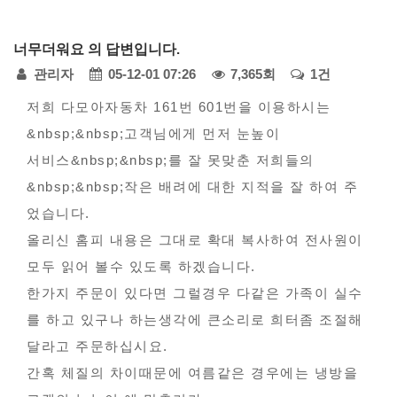
다
너무더워요 의 답변입니다.
모
페
관리자
05-12-01 07:26
7,365회
1건
아
자
본
이
저희 다모아자동차 161번 601번을 이용하시는
동
&nbsp;&nbsp;고객님에게 먼저 눈높이
문
지
차
서비스&nbsp;&nbsp;를 잘 못맞춘 저희들의
정
-
&nbsp;&nbsp;작은 배려에 대한 지적을 잘 하여 주
불
보
었습니다.
편
올리신 홈피 내용은 그대로 확대 복사하여 전사원이
신
모두 읽어 볼수 있도록 하겠습니다.
고
한가지 주문이 있다면 그럴경우 다같은 가족이 실수
를 하고 있구나 하는생각에 큰소리로 희터좀 조절해
달라고 주문하십시요.
간혹 체질의 차이때문에 여름같은 경우에는 냉방을