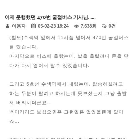
다
어제 운행했던 470번 굴절버스 기사님......
모
페
이용자
05-02-23 18:24
7,638회
0건
아
자
본
이
(철도)수색역 앞에서 11시쯤 넘어서 470번 굴절버스
동
를 탔습니다.
문
지
차
마지막으로 버스에 올랐는데, 발을 올릴려니 문을 닫
정
-
다가 다시 열어서 탈수 있었습니다.
불
보
편
그리고 6호선 수색역에서 내렸는데, 탑승하실려고
신
하는 두분이 탈려고 하시는데 못보셨는지 그냥 출발
고
해 버리시더군요...
백미러라도 보셨으면은 그런일은 없었을텐데 말이
죠...