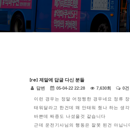
다
[re] 제말에 답글 다신 분들
모
페
답변
05-04-22 22:28
7,630회
0건
아
자
본
이
이런 경우는 정말 어정쩡한 경우네요 정류 
동
태워달라고 한건데 왜 안태워 줬나 하는 생
문
지
차
바쁜데 짜증도 나셨을것 같습니다
정
-
근데 운전기사님의 행동은 잘못 된건 아닙니