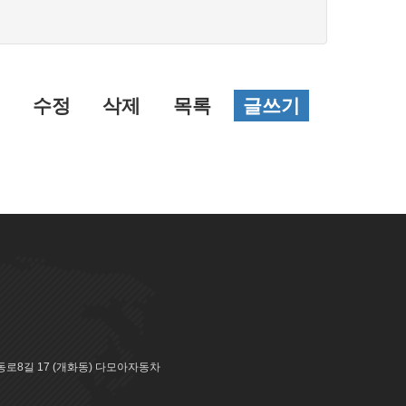
수정
삭제
목록
글쓰기
로8길 17 (개화동) 다모아자동차