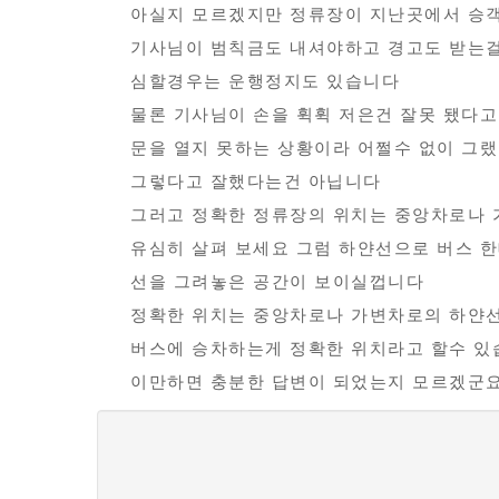
불
보
아실지 모르겠지만 정류장이 지난곳에서 승
편
기사님이 범칙금도 내셔야하고 경고도 받는
신
심할경우는 운행정지도 있습니다
고
물론 기사님이 손을 휙휙 저은건 잘못 됐다
문을 열지 못하는 상황이라 어쩔수 없이 그
그렇다고 잘했다는건 아닙니다
그러고 정확한 정류장의 위치는 중앙차로나 
유심히 살펴 보세요 그럼 하얀선으로 버스 한
선을 그려놓은 공간이 보이실껍니다
정확한 위치는 중앙차로나 가변차로의 하얀선
버스에 승차하는게 정확한 위치라고 할수 있
이만하면 충분한 답변이 되었는지 모르겠군요.
댓
글