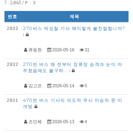
T : 2,863 /
P : 3
번호
제목
다
270버스 박성철 기사 왜이렇게 불친절합니까?
2833
1
모
아
류동현
2026-05-16
31
자
동
270번 버스 왜 전부터 정류장 승객과 눈이 마
2832
주쳤음에도 불구하…
차
1
-
김고은
2026-05-14
5
불
편
470번 버스 기사의 의도적 무시 미승차 문 미
2831
개방
신
고
조민혜
2026-05-13
4
목