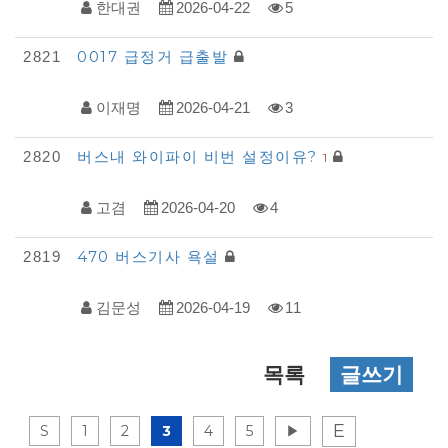
한대권
2026-04-22
5
0017 급정거 급출발
2821
이재명
2026-04-21
3
버스내 와이파이 비번 설정이유?
2820
1
고겸
2026-04-20
4
470 버스기사 욕설
2819
김문성
2026-04-19
11
목록
글쓰기
E
S
1
2
3
4
5
▶
게시물 검색