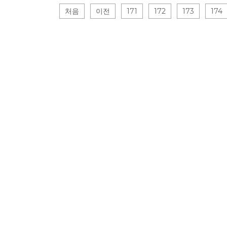
처음
이전
171
172
173
174
게시물 검색