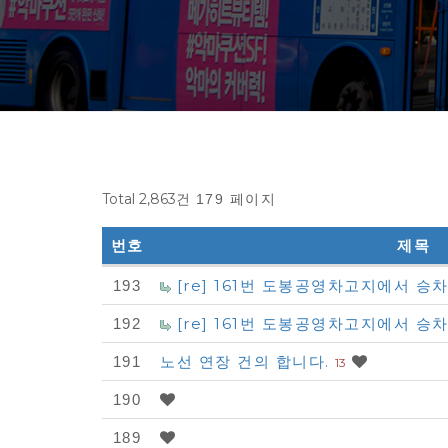
Total 2,863건
179 페이지
번호
제목
다
[re] 161번 도봉공영차고지에서 
193
모
[re] 161번 도봉공영차고지에서 
192
아
노선 연장 건의 합니다.
191
13
자
동
190
차
189