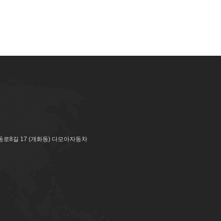
로8길 17 (개화동) 다모아자동차