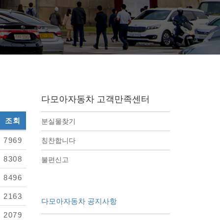
다모아자동차 고객만족센터
조회
분실물찾기
7969
칭찬합니다
8308
불편신고
8496
2163
다모아자동차 공지사항
2079