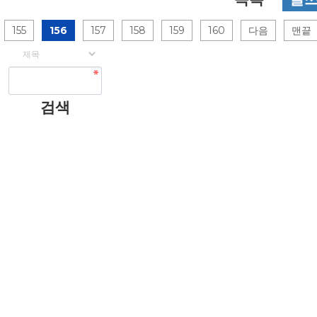
155
156
157
158
159
160
다음
맨끝