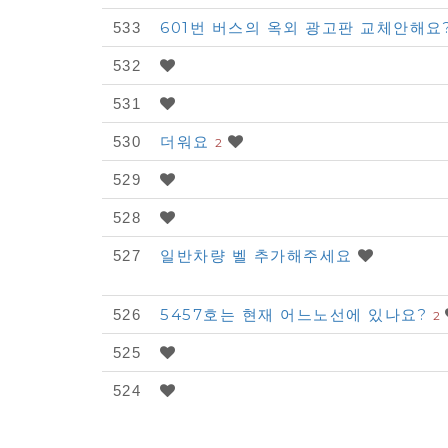
-
601번 버스의 옥외 광고판 교체안해요
533
불
532
편
신
531
고
더워요
530
2
목
529
록
528
일반차량 벨 추가해주세요
527
5457호는 현재 어느노선에 있나요?
526
2
525
524