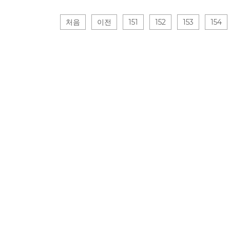
처음
이전
151
152
153
154
게시물 검색