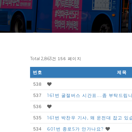
Total 2,863건
156 페이지
번호
제목
다
538
모
161번 굴절버스 시간표....좀 부탁드립니
537
아
536
자
161번 박찬우 기사, 왜 운전대 잡고 
동
535
차
601번 종로5가 안가나요?
534