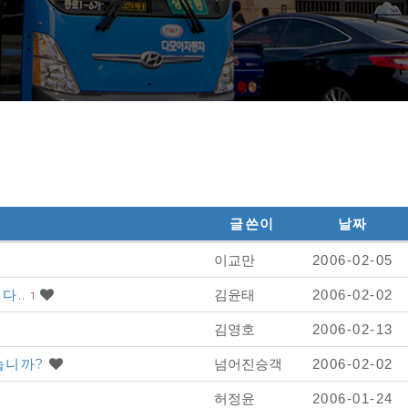
글쓴이
날짜
이교만
2006-02-05
다..
김윤태
2006-02-02
1
김영호
2006-02-13
있습니까?
넘어진승객
2006-02-02
허정윤
2006-01-24