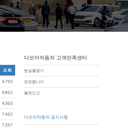
다모아자동차 고객만족센터
조회
분실물찾기
4795
칭찬합니다
6862
불편신고
4360
7462
다모아자동차 공지사항
7397