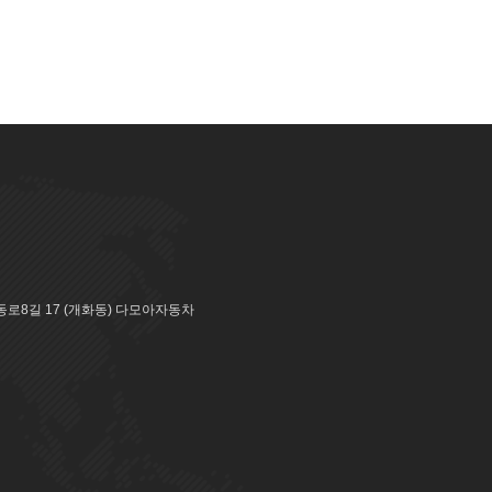
로8길 17 (개화동) 다모아자동차