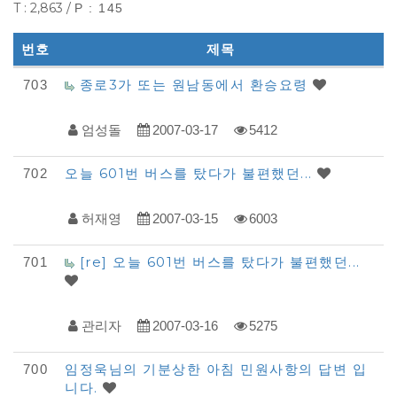
T : 2,863 /
P : 145
번호
제목
다
종로3가 또는 원남동에서 환승요령
703
모
엄성돌
2007-03-17
5412
아
자
오늘 601번 버스를 탔다가 불편했던...
702
동
차
허재영
2007-03-15
6003
-
[re] 오늘 601번 버스를 탔다가 불편했던...
701
불
편
신
관리자
2007-03-16
5275
고
임정욱님의 기분상한 아침 민원사항의 답변 입
700
목
니다.