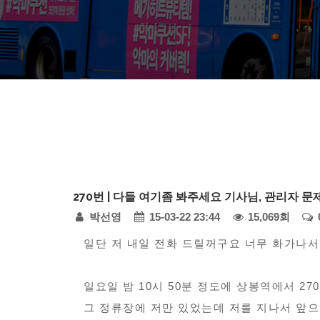
다
270번 | 다들 여기좀 봐주세요 기사님, 관리자 문
모
페
박선영
15-03-22 23:44
15,069회
아
자
본
이
일단 저 내일 전화 드릴꺼구요 너무 화가나서
동
문
지
차
일요일 밤 10시 50분 정도에 상봉역에서 2
정
-
그 정류장에 저만 있었는데 저를 지나서 앞