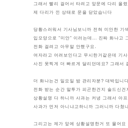
모
보
그래서 빨리 걸어서 타려고 앞문에 다리 올
범
제 다리가 낀 상태로 문을 닫았습니다
사
례
당황스러워서 기사님보니까 전혀 미안한 기색
접
입모양으로 "미안" 이러는데... 진짜 화나
수
전화 걸려고 아무말 안했구요.
여자라고 어려보인다고 무시한거같은데 기사
사진 못찍게 더 빠르게 달리던데요? 그래서
더 화나는건 일요일 밤 관리자분? 대박입니
전화 받는 순간 말투가 피곤한건지 술드신건
상황설명 다 하니까 사과는 커녕 그래서 아
사과가 먼저 아니냐고하니까 그러니까 다쳤냐
그리고는 제가 앞에 상황설명한거 또 물어요