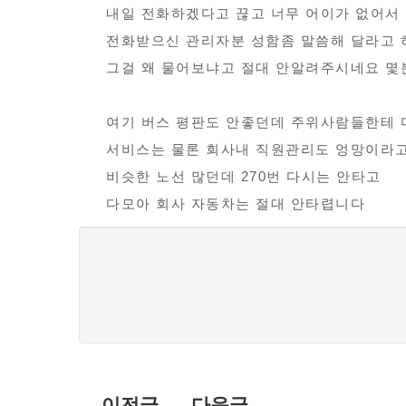
내일 전화하겠다고 끊고 너무 어이가 없어서
전화받으신 관리자분 성함좀 말씀해 달라고 
그걸 왜 물어보냐고 절대 안알려주시네요 몇
여기 버스 평판도 안좋던데 주위사람들한테
서비스는 물론 회사내 직원관리도 엉망이라
비슷한 노선 많던데 270번 다시는 안타고
다모아 회사 자동차는 절대 안타렵니다
댓
글
목
록
이전글
다음글