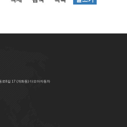
로8길 17 (개화동) 다모아자동차