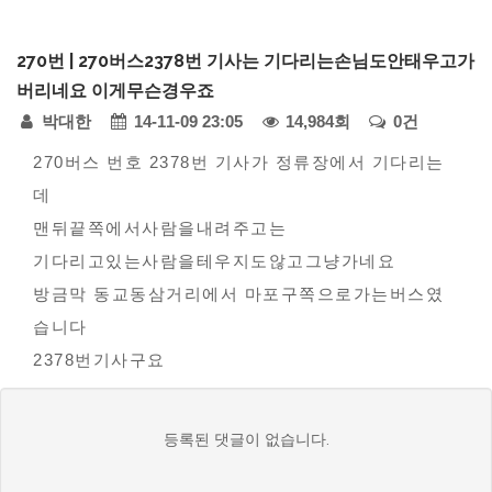
다
270번 | 270버스2378번 기사는 기다리는손님도안태우고가
모
버리네요 이게무슨경우죠
아
페
박대한
14-11-09 23:05
14,984회
0건
자
본
동
이
270버스 번호 2378번 기사가 정류장에서 기다리는
차
데
문
지
-
맨뒤끝쪽에서사람을내려주고는
정
모
기다리고있는사람을테우지도않고그냥가네요
범
보
방금막 동교동삼거리에서 마포구쪽으로가는버스였
사
습니다
례
2378번기사구요
접
댓
수
등록된 댓글이 없습니다.
글