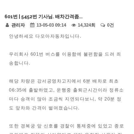
다
601번 | 5452번 기사님. 배차간격좀...
모
페
관리자
13-05-03 09:14
14,324회
0건
아
자
본
이
안녕하세요 다모아자동차입니다.
동
문
지
차
우리회사 601번 버스를 이용함에 불편함을 드려 죄
정
-
송합니다.
모
보
범
해당 차량은 강서공영차고지에서 6분 배차로 최초
사
06:35에 출발하였고, 운행중 출퇴근시간이라 정류소
례
마다 승객이 많아 조금씩 지연되다보니, 약 20분 정
접
도 앞차와 간격이 벌여졌습니다.
수
또한 경복궁 앞 신호를 경찰이 통제중에 있었고 종로