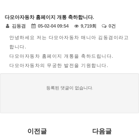
다
다모아자동차 홈페이지 개통 축하합니다.
모
페
김동겸
05-02-04 09:54
9,719회
0건
아
자
본
이
안녕하세요 저는 다모아자동차 매니아 김동겸이라고
동
합니다.
문
지
차
다모아자동차 홈페이지 개통을 축하드립니다.
정
-
다모아자동차의 무궁한 발전을 기원합니다.
모
보
범
댓
등록된 댓글이 없습니다.
사
글
례
목
접
수
록
이전글
다음글