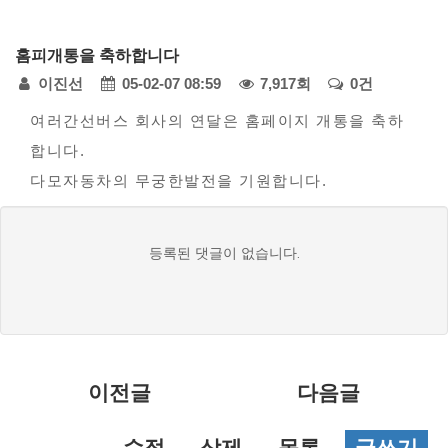
다
홈피개통을 축하합니다
모
페
이진선
05-02-07 08:59
7,917회
0건
아
자
본
이
여러간선버스 회사의 연달은 홈페이지 개통을 축하
동
합니다.
문
지
차
다모자동차의 무궁한발전을 기원합니다.
정
-
모
댓
보
등록된 댓글이 없습니다.
범
글
사
목
례
접
록
수
이전글
다음글
수정
삭제
목록
글쓰기