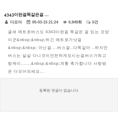
다
4343이란걸똑같은걸 ....
모
페
다모아
05-03-15 21:24
6,949회
0건
아
자
본
이
글세 메트로버스도 4343이란걸 똑같은 걸 있는 모양
동
이군&nbsp;&nbsp;하긴 메트로가낫걸
문
지
차
&nbsp;&nbsp; 아닌걸....버스걸..다똑같아 ..하지만
정
-
버스는 살살 다니것이안전하게모시는걸버스가최고
모
보
랑케이.......&nbsp;&nbsp;개통 축가합니다 사랑받
범
은 다모아되세요...
사
례
댓
등록된 댓글이 없습니다.
접
글
수
목