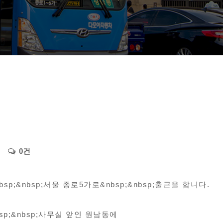
0건
sp;&nbsp;서울 종로5가로&nbsp;&nbsp;출근을 합니다.
p;&nbsp;사무실 앞인 원남동에