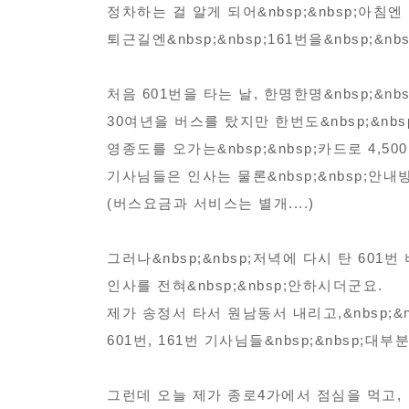
모
보
정차하는 걸 알게 되어&nbsp;&nbsp;아침엔
범
퇴근길엔&nbsp;&nbsp;161번을&nbsp;&nb
사
례
처음 601번을 타는 날, 한명한명&nbsp;&
접
30여년을 버스를 탔지만 한번도&nbsp;&nbs
수
영종도를 오가는&nbsp;&nbsp;카드로 4,500
기사님들은 인사는 물론&nbsp;&nbsp;안내방
(버스요금과 서비스는 별개....)
그러나&nbsp;&nbsp;저녁에 다시 탄 601번
인사를 전혀&nbsp;&nbsp;안하시더군요.
제가 송정서 타서 원남동서 내리고,&nbsp;&nb
601번, 161번 기사님들&nbsp;&nbsp;대부분
그런데 오늘 제가 종로4가에서 점심을 먹고,