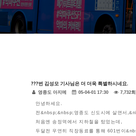
다
???번 김성모 기사님은 더 더욱 특별하시네요.
모
페
영종도 아지메
05-04-01 17:30
7,732회
아
자
본
이
안녕하세요.
동
전&nbsp;&nbsp;영종도 신도시에 살면서,&nb
문
지
차
처음엔 송정역에서 지하철을 탔었는데,
정
-
두달전 우연히 직장동료를 통해 601번이&nbs