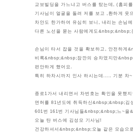
교보빌딩을 가느냐고 버스를 탔는데, (홈피를 
기사님이 얼굴을 돌려 저를 보고 ,환하게 웃으
차안도 한가하여 유심히 보니, 내리는 손님에
다른 노선을 묻는 사람에게도&nbsp;&nbs
손님이 타서 잡을 것을 확보하고, 안전하게&nbs
비록&nbsp;&nbsp;잠깐의 승차였지만&nbs
편안하게 했어요.
특히 하차시까지 인사 하시는데..... 기분 차
종로1가서 내리면서 차번호는 확인을 못했지
면허를 81년도에 취득하신&nbsp;&nbsp;김성
601번 161번 기사님들&nbsp;&nbsp;느~을&
오늘 탄 버스에 김성모 기사님!
건강하셔서&nbsp;&nbsp;오늘 같은 모습으로