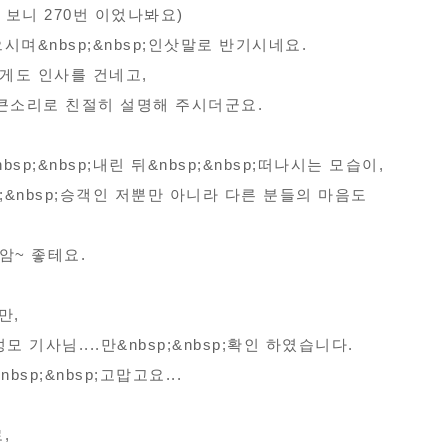
보니 270번 이었나봐요)
시며&nbsp;&nbsp;인삿말로 반기시네요.
게도 인사를 건네고,
p;큰소리로 친절히 설명해 주시더군요.
p;&nbsp;내린 뒤&nbsp;&nbsp;떠나시는 모습이,
p;&nbsp;승객인 저뿐만 아니라 다른 분들의 마음도
~암~ 좋테요.
만,
모 기사님....만&nbsp;&nbsp;확인 하였습니다.
nbsp;&nbsp;고맙고요...
,