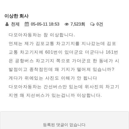
다
이상한 회사
모
페
천제
05-05-11 18:53
7,523회
0건
아
자
본
이
다모아자동차는 참 이상합니다.
동
언제는 제가 김포교통 차고기지를 지나갔는데 김포
문
지
차
교통 차고기지에 601번이 있더군요 더군다나 161번
정
-
은 공항버스 차고기지 쪽으로 가더군요 한 동네가 시
모
보
발점이고 종착점인데 왜 기지가 떨어져 있습니까?
범
게다가 위에있는 사진도 이해가 안 됩니다
사
다모아자동차는 간선버스만 있는데 위사진의 차고기
례
지엔 왜 지선버스가 있는겁니까 이상합니다.
접
수
댓
등록된 댓글이 없습니다.