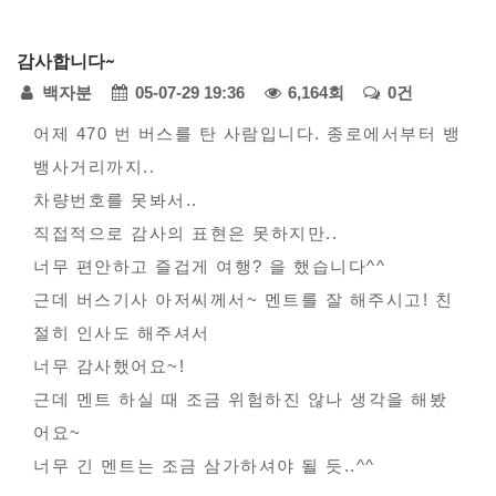
다
감사합니다~
모
페
백자분
05-07-29 19:36
6,164회
0건
아
자
본
이
어제 470 번 버스를 탄 사람입니다. 종로에서부터 뱅
동
뱅사거리까지..
문
지
차
차량번호를 못봐서..
정
-
직접적으로 감사의 표현은 못하지만..
모
보
너무 편안하고 즐겁게 여행? 을 했습니다^^
범
근데 버스기사 아저씨께서~ 멘트를 잘 해주시고! 친
사
절히 인사도 해주셔서
례
너무 감사했어요~!
접
근데 멘트 하실 때 조금 위험하진 않나 생각을 해봤
수
어요~
너무 긴 멘트는 조금 삼가하셔야 될 듯..^^