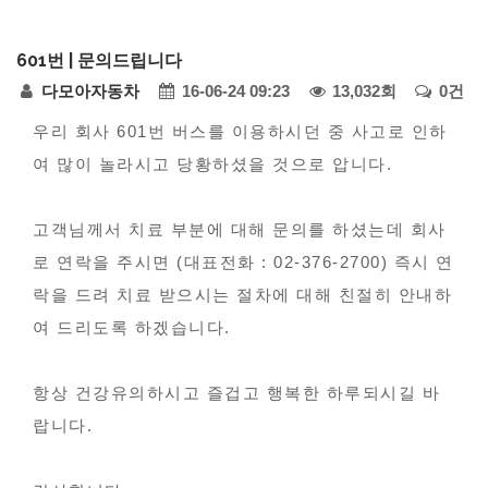
다
601번 | 문의드립니다
모
페
다모아자동차
16-06-24 09:23
13,032회
0건
아
자
본
이
우리 회사 601번 버스를 이용하시던 중 사고로 인하
동
여 많이 놀라시고 당황하셨을 것으로 압니다.
문
지
차
정
-
고객님께서 치료 부분에 대해 문의를 하셨는데 회사
모
보
로 연락을 주시면 (대표전화 : 02-376-2700) 즉시 연
범
락을 드려 치료 받으시는 절차에 대해 친절히 안내하
사
여 드리도록 하겠습니다.
례
접
항상 건강유의하시고 즐겁고 행복한 하루되시길 바
수
랍니다.