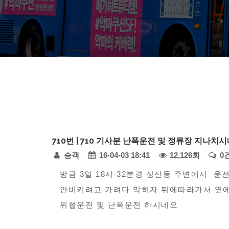
다
710번 | 710 기사분 난폭운전 및 정류장 지나치
모
페
승객
16-04-03 18:41
12,126회
0
아
자
본
이
방금 3일 18시 32분경 성산동 주변에서 
동
안비키려고 가려다 막히자 뒤에따라가서 옆
문
지
차
위협운전 및 난폭운전 하시네요
정
-