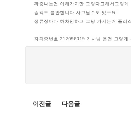
모
보
짜증나는건 이해가지만 그렇다고해서그렇게
범
승객도 불안합니다 사고날수도 있구요!
사
정류장마다 하차안하고 그냥 가시는거 플러
례
접
자격증번호 212098019 기사님 운전 그
수
댓
글
목
록
이전글
다음글