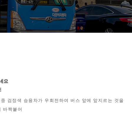
시네요
건
운전중 검정색 승용차가 우회전하여 버스 앞에 앞지르는 것을
에 바짝붙어