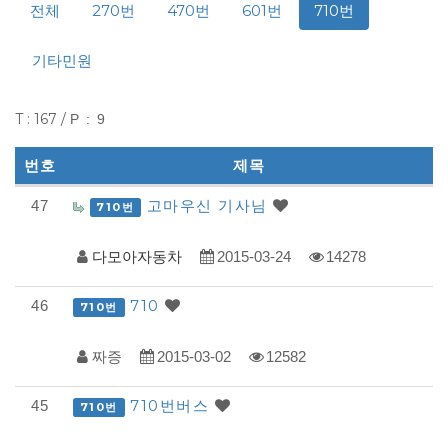
전체
270번
470번
601번
710번
기타민원
T : 167 /
P : 9
번호
제목
다
고마우신 기사님
47
710번
모
다모아자동차
2015-03-24
14278
아
자
710
46
710번
동
차
짜증
2015-03-02
12582
-
710번버스
45
710번
모
범