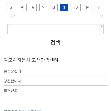
E
S
◀
6
7
8
9
10
▶
게시물 검색
다모아자동차 고객만족센터
분실물찾기
칭찬합니다
불편신고