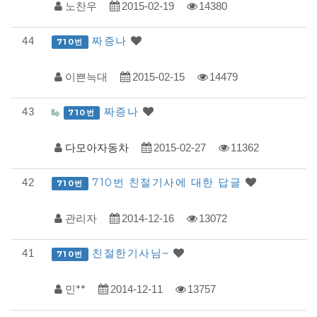
노찬우
2015-02-19
14380
사
례
짜증나
44
710번
접
이쁜늑대
2015-02-15
14479
수
목
짜증나
43
710번
록
다모아자동차
2015-02-27
11362
710번 친절기사에 대한 답글
42
710번
관리자
2014-12-16
13072
친절한기사님~
41
710번
민**
2014-12-11
13757