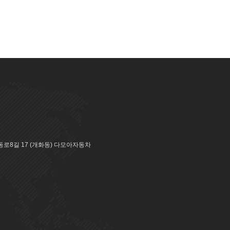
로8길 17 (개화동) 다모아자동차