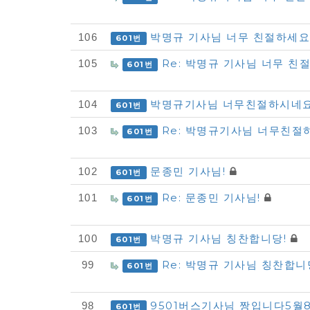
동
차
박명규 기사님 너무 친절하세
106
601번
-
Re: 박명규 기사님 너무 
105
601번
모
범
박명규기사님 너무친절하시네
104
601번
사
Re: 박명규기사님 너무친
103
례
601번
접
문종민 기사님!
102
601번
수
목
Re: 문종민 기사님!
101
601번
록
박명규 기사님 칭찬합니당!
100
601번
Re: 박명규 기사님 칭찬합니
99
601번
9501버스기사님 짱입니다5월
98
601번