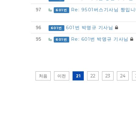
Re: 9501버스기사님 짱입
97
601번
601번 박명규 기사님
96
601번
Re: 601번 박명규 기사님
95
601번
처음
이전
21
22
23
24
게시물 검색