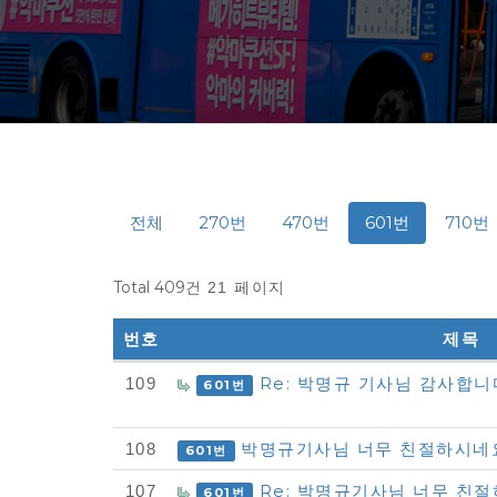
전체
270번
470번
601번
710번
Total 409건
21 페이지
번호
제목
다
Re: 박명규 기사님 감사합
109
601번
모
아
박명규기사님 너무 친절하시
108
601번
자
Re: 박명규기사님 너무 친
107
601번