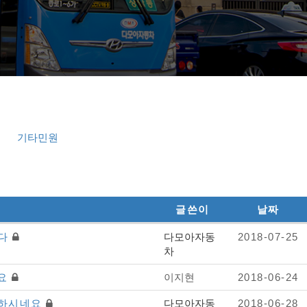
기타민원
글쓴이
날짜
니다
다모아자동
2018-07-25
차
네요
이지현
2018-06-24
절하시네요
다모아자동
2018-06-28