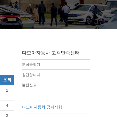
다모아자동차 고객만족센터
분실물찾기
칭찬합니다
조회
불편신고
2
4
다모아자동차 공지사항
3