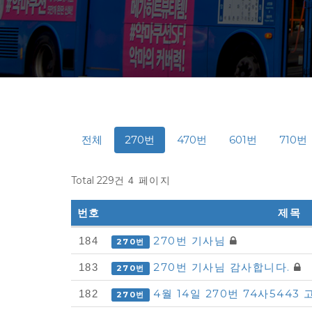
전체
270번
470번
601번
710번
Total 229건
4 페이지
번호
제목
다
270번 기사님
184
270번
모
270번 기사님 감사합니다.
183
270번
아
4월 14일 270번 74사544
182
270번
자