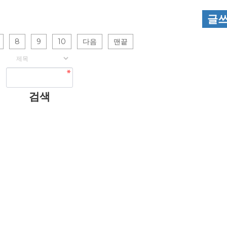
글
8
9
10
다음
맨끝