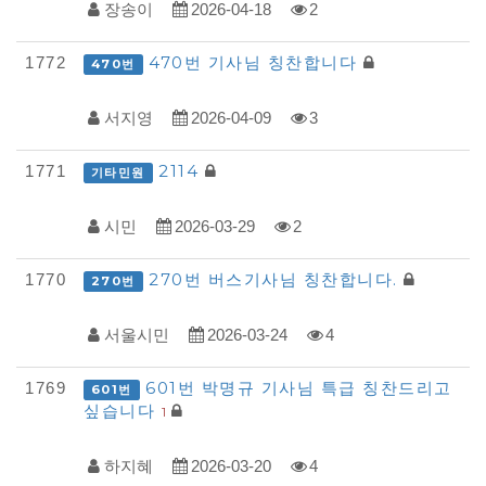
장송이
2026-04-18
2
사
례
470번 기사님 칭찬합니다
1772
470번
접
서지영
2026-04-09
3
수
목
2114
1771
기타민원
록
시민
2026-03-29
2
270번 버스기사님 칭찬합니다.
1770
270번
서울시민
2026-03-24
4
601번 박명규 기사님 특급 칭찬드리고
1769
601번
싶습니다
1
하지혜
2026-03-20
4