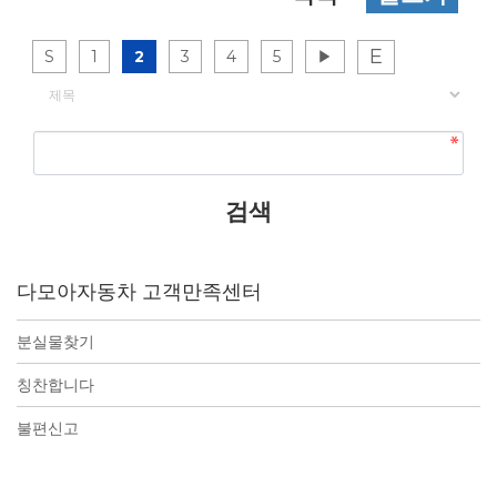
E
S
1
2
3
4
5
▶
게시물 검색
다모아자동차 고객만족센터
분실물찾기
칭찬합니다
불편신고