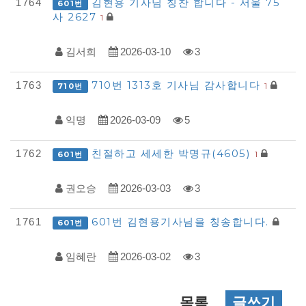
김현용 기사님 칭찬 합니다 - 서울 75
1764
601번
사 2627
1
김서희
2026-03-10
3
710번 1313호 기사님 감사합니다
1763
1
710번
익명
2026-03-09
5
친절하고 세세한 박명규(4605)
1762
1
601번
권오승
2026-03-03
3
601번 김현용기사님을 칭송합니다.
1761
601번
임혜란
2026-03-02
3
목록
글쓰기