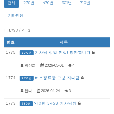
전체
270번
470번
601번
710번
기타민원
T : 1,790 /
P : 2
번호
제목
다
기사님 정말 친절! 칭찬합니다
1775
270번
모
박선희
2026-05-01
4
아
자
버스정류장 그냥 지나감
1774
270번
동
차
한나
2026-04-24
3
-
710번 5458 기사님께
1773
710번
모
범