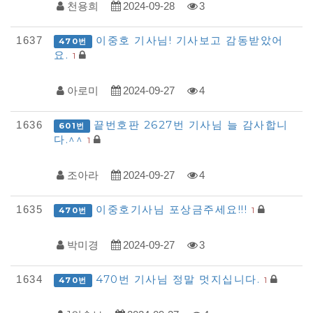
천용희
2024-09-28
3
사
례
이중호 기사님! 기사보고 감동받았어
1637
470번
요.
1
접
수
아로미
2024-09-27
4
목
록
끝번호판 2627번 기사님 늘 감사합니
1636
601번
다.^^
1
조아라
2024-09-27
4
이중호기사님 포상금주세요!!!
1635
1
470번
박미경
2024-09-27
3
470번 기사님 정말 멋지십니다.
1634
1
470번