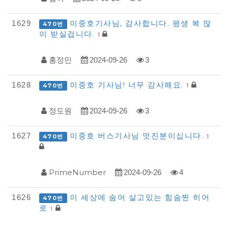
이중호기사님, 감사합니다. 평생 복 많
1629
470번
이 받실겁니다.
1
홍정민
2024-09-26
3
이중호 기사님! 너무 감사해요.
1628
1
470번
정도원
2024-09-26
3
이중호 버스기사님 멋진분이십니다.
1627
1
470번
PrimeNumber
2024-09-26
4
이 세상에 숨어 살고있는 힘숨찐 히어
1626
470번
로
1