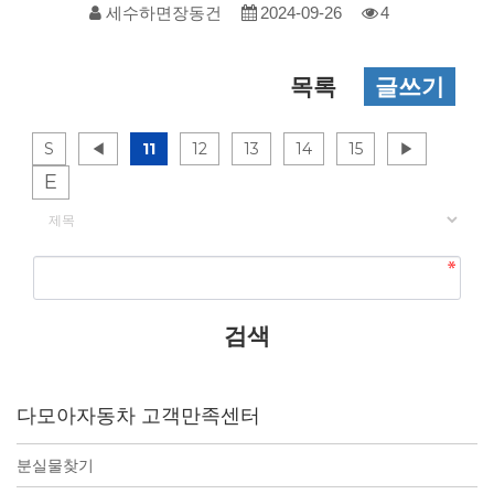
세수하면장동건
2024-09-26
4
목록
글쓰기
S
◀
11
12
13
14
15
▶
E
게시물 검색
다모아자동차 고객만족센터
분실물찾기