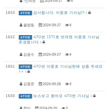
1인속보
2024-09-27
4
감사합니다. 이중호 기사님!!!
1633
1
470번
율량동
2024-09-27
4
470번 1371호 번개맨 이중호 기사님
1632
470번
존경합니다
1
김음수
2024-09-27
4
470번 이중호 기사님한테 상좀 주세요
1631
470번
^^
1
김형준
2024-09-26
4
뉴스보고 왔어요 470번 기사님
1630
1
470번
향이
2024-09-26
3