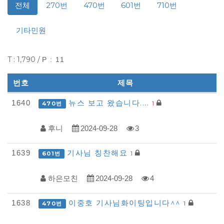
전체
270번
470번
601번
710번
기타민원
T : 1,790 /
P : 11
번호
제목
다
뉴스 보고 왔습니다....
1640
1
470번
모
후니
2024-09-28
3
아
자
기사님 칭찬해요
1639
1
601번
동
차
하은모친
2024-09-28
4
-
이중호 기사님화이팅입니다^^
1638
1
470번
모
범