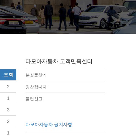
다모아자동차 고객만족센터
조회
분실물찾기
2
칭찬합니다
1
불편신고
3
2
다모아자동차 공지사항
1