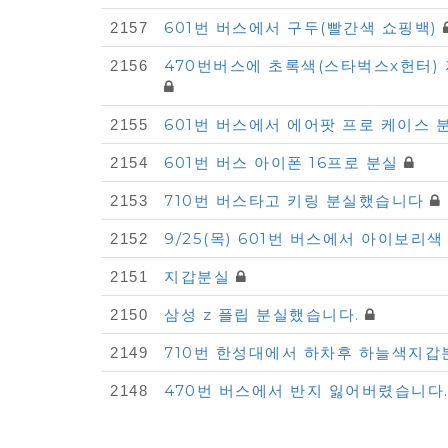
-
601번 버스에서 구두(빨간색 쇼핑백)
2157
분
470번버스에 초록색(스타벅스x헌터)
2156
실
물
601번 버스에서 에어팟 프로 케이스 
2155
찾
기
601번 버스 아이폰 16프로 분실
2154
목
710번 버스타고 키링 분실했습니다
2153
록
9/25(목) 601번 버스에서 아이보
2152
지갑분실
2151
삼성 z 플립 분실했습니다.
2150
710번 한성대에서 하차후 하늘색지
2149
470번 버스에서 반지 잃어버렸습니다.
2148