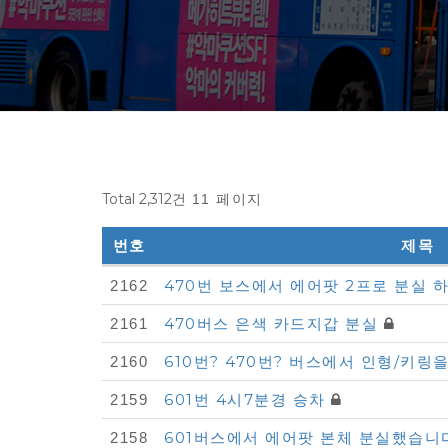
Total 2,312건
11 페이지
번호
제목
다
470번 보스에서 에어팟 2프로 분실
2162
모
470버스 은색 카드지갑 분실
2161
아
610번? 470번? 버스에서 인형/키링
2160
자
601번 4시7분경 승차
동
2159
차
601버스에서 에어팟 본체 분실했습
2158