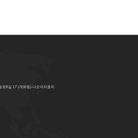
로8길 17 (개화동) 다모아자동차