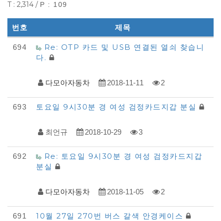
T : 2,314 /
P : 109
번호
제목
다
Re: OTP 카드 및 USB 연결된 열쇠 찾습니
694
다.
모
아
다모아자동차
2018-11-11
2
자
동
토요일 9시30분 경 여성 검정카드지갑 분실
693
차
최언규
2018-10-29
3
-
분
Re: 토요일 9시30분 경 여성 검정카드지갑
692
실
분실
물
다모아자동차
2018-11-05
2
찾
기
10월 27일 270번 버스 갈색 안경케이스
691